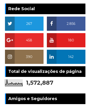
Rede Social
267
2.856
458
180
390
142
Total de visualizações de página
1,572,887
Amigos e Seguidores