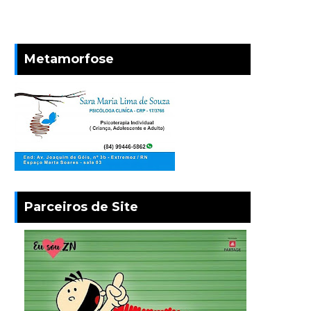
Metamorfose
Parceiros de Site