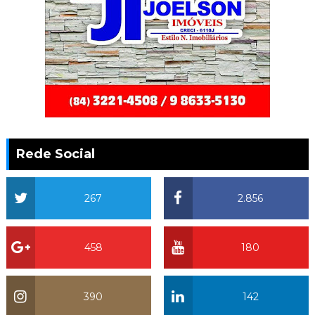
Rede Social
267
2.856
458
180
390
142