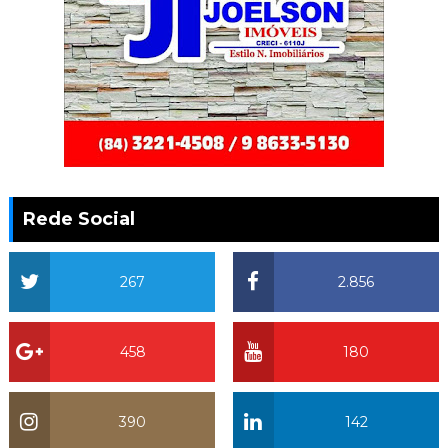
Rede Social
267
2.856
458
180
390
142