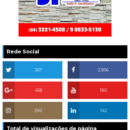
Rede Social
267
2.856
458
180
390
142
Total de visualizações de página