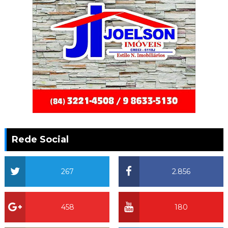
Rede Social
267
2.856
458
180