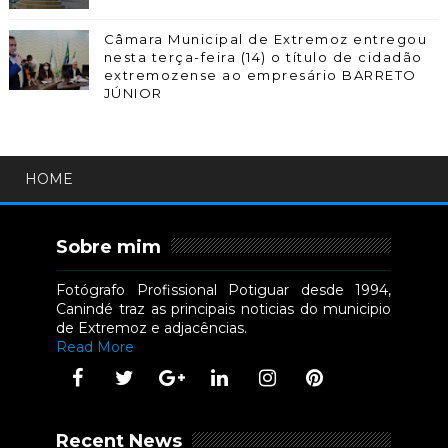
Câmara Municipal de Extremoz entregou
nesta terça-feira (14) o título de cidadão
extremozense ao empresário BARRETO
JÚNIOR
HOME
Sobre mim
Fotógrafo Profissional Potiguar desde 1994,
Canindé traz as principais noticias do municipio
de Extremoz e adjacências.
Read More
Recent News