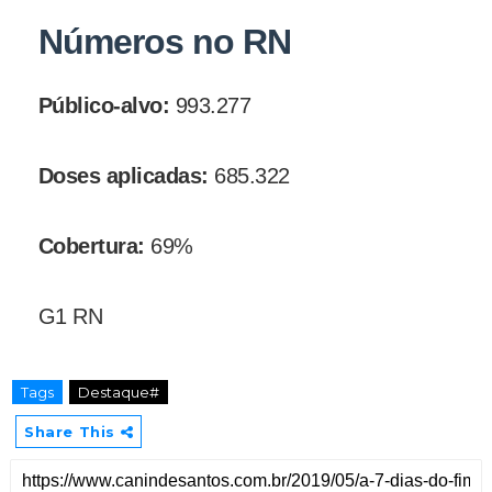
Números no RN
Público-alvo:
993.277
Doses aplicadas:
685.322
Cobertura:
69%
G1 RN
Tags
Destaque#
Share This