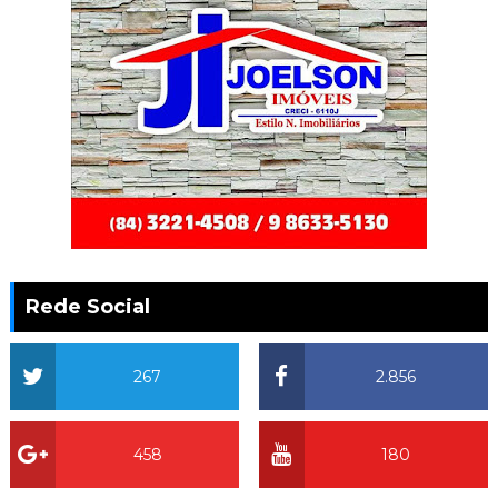
Rede Social
267
2.856
458
180