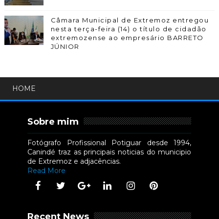
Câmara Municipal de Extremoz entregou
nesta terça-feira (14) o título de cidadão
extremozense ao empresário BARRETO
JÚNIOR
HOME
Sobre mim
Fotógrafo Profissional Potiguar desde 1994,
Canindé traz as principais noticias do municipio
de Extremoz e adjacências.
Read More
Recent News