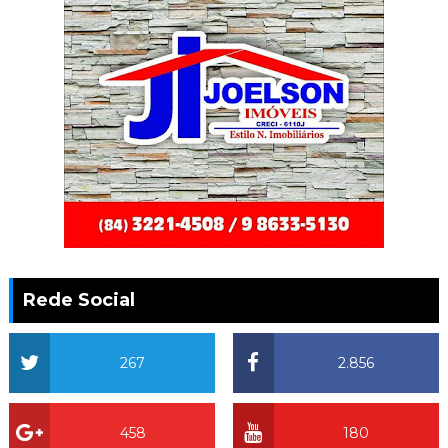
Rede Social
267
2.856
458
180