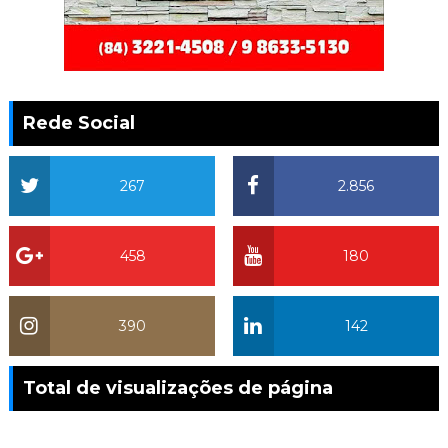
Rede Social
267
2.856
458
180
390
142
Total de visualizações de página