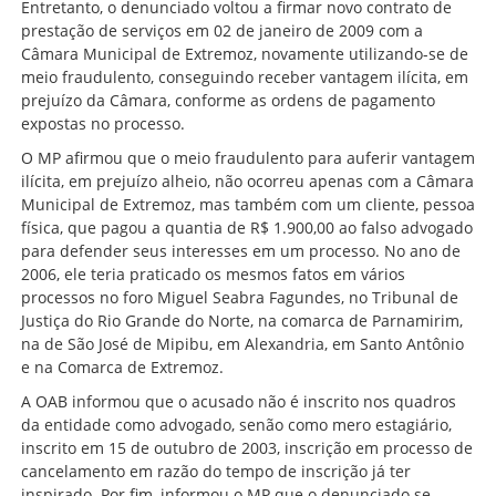
Entretanto, o denunciado voltou a firmar novo contrato de
prestação de serviços em 02 de janeiro de 2009 com a
Câmara Municipal de Extremoz, novamente utilizando-se de
meio fraudulento, conseguindo receber vantagem ilícita, em
prejuízo da Câmara, conforme as ordens de pagamento
expostas no processo.
O MP afirmou que o meio fraudulento para auferir vantagem
ilícita, em prejuízo alheio, não ocorreu apenas com a Câmara
Municipal de Extremoz, mas também com um cliente, pessoa
física, que pagou a quantia de R$ 1.900,00 ao falso advogado
para defender seus interesses em um processo. No ano de
2006, ele teria praticado os mesmos fatos em vários
processos no foro Miguel Seabra Fagundes, no Tribunal de
Justiça do Rio Grande do Norte, na comarca de Parnamirim,
na de São José de Mipibu, em Alexandria, em Santo Antônio
e na Comarca de Extremoz.
A OAB informou que o acusado não é inscrito nos quadros
da entidade como advogado, senão como mero estagiário,
inscrito em 15 de outubro de 2003, inscrição em processo de
cancelamento em razão do tempo de inscrição já ter
inspirado. Por fim, informou o MP que o denunciado se